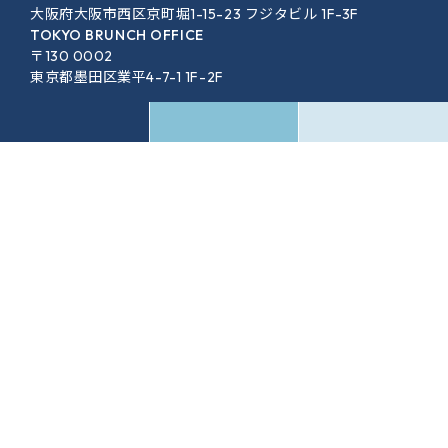
大阪府大阪市西区京町堀1-15-23 フジタビル 1F-3F
TOKYO BRUNCH OFFICE
〒130 0002
東京都墨田区業平4-7-1 1F-2F
SERVICE
WORKS
COMMUNITY
EVENT
COLUMN
MEDIA
COMPANY
FAQ
NEWS
ACCESS
CONTACT
RECRUIT
PRIVACY POLICY
SHOP