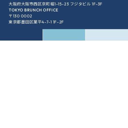
大阪府大阪市西区京町堀1-15-23 フジタビル 1F-3F
TOKYO BRUNCH OFFICE
〒130 0002
東京都墨田区業平4-7-1 1F-2F
SERVICE
WORKS
COMMUNITY
EVENT
COLUMN
MEDIA
COMPANY
FAQ
NEWS
ACCESS
CONTACT
RECRUIT
PRIVACY POLICY
SHOP