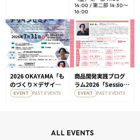
ショップ」と
知らせ
14:00 / 第二部 14:30〜
「Session大阪説明
16:00
会」が開催
2026 OKAYAMA「も
商品開発実践プログ
のづくり×デザイン
ラム2026「Session
セミナー」を開催し
岡山」の受講者を募
PAST EVENTS
PAST EVENTS
EVENT
EVENT
ます！
集します！
ALL EVENTS