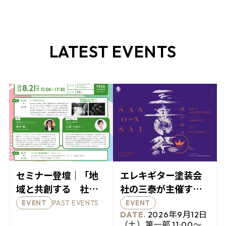
LATEST EVENTS
セミナー登壇｜「地
エレキギター塗装会
域と共創する 社会
社の三泰が主催する
課題解決型プロダク
展覧イベント、「三
PAST EVENTS
EVENT
EVENT
ツを生み出すワーク
音祭 2026」開催のお
2026年9月12日
（土）第一部 11:00〜