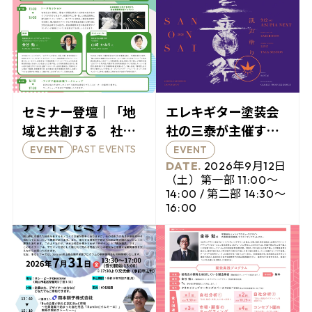
セミナー登壇｜「地
エレキギター塗装会
域と共創する 社会
社の三泰が主催する
課題解決型プロダク
展覧イベント、「三
PAST EVENTS
EVENT
EVENT
ツを生み出すワーク
音祭 2026」開催のお
2026年9月12日
（土）第一部 11:00〜
ショップ」と
知らせ
14:00 / 第二部 14:30〜
「Session大阪説明
16:00
会」が開催