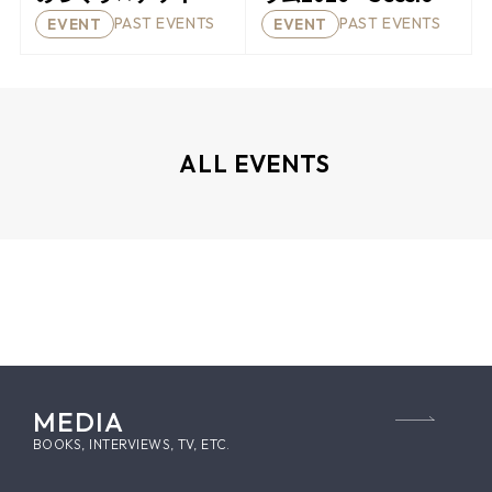
セミナー」を開催し
岡山」の受講者を募
PAST EVENTS
PAST EVENTS
EVENT
EVENT
ます！
集します！
ALL EVENTS
MEDIA
BOOKS, INTERVIEWS, TV, ETC.