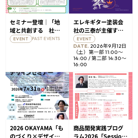
セミナー登壇｜「地
エレキギター塗装会
域と共創する 社会
社の三泰が主催する
課題解決型プロダク
展覧イベント、「三
PAST EVENTS
EVENT
EVENT
ツを生み出すワーク
音祭 2026」開催のお
2026年9月12日
（土）第一部 11:00〜
ショップ」と
知らせ
14:00 / 第二部 14:30〜
「Session大阪説明
16:00
会」が開催
2026 OKAYAMA「も
商品開発実践プログ
のづくり×デザイン
ラム2026「Session