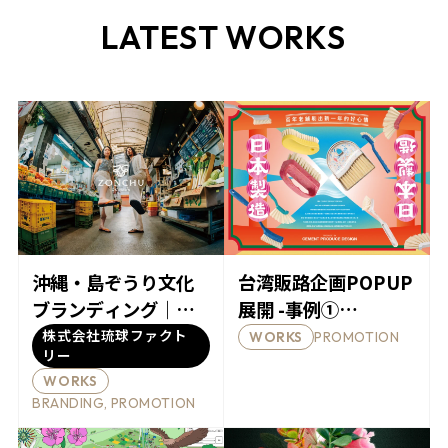
LATEST WORKS
沖縄・島ぞうり文化
台湾販路企画POPUP
ブランディング｜
展開 -事例①
ZONCHU
CRASOU
株式会社琉球ファクト
PROMOTION
WORKS
リー
WORKS
BRANDING, PROMOTION