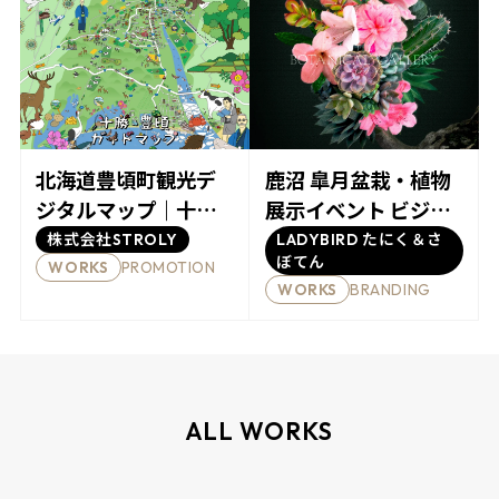
北海道豊頃町観光デ
鹿沼 皐月盆栽・植物
ジタルマップ｜十勝
展示イベント ビジュ
豊頃ガイドマップ
アルデザイン｜ THE
株式会社STROLY
LADYBIRD たにく＆さ
ぼてん
BOTANICAL
PROMOTION
WORKS
BRANDING
WORKS
GALLERY
ALL WORKS